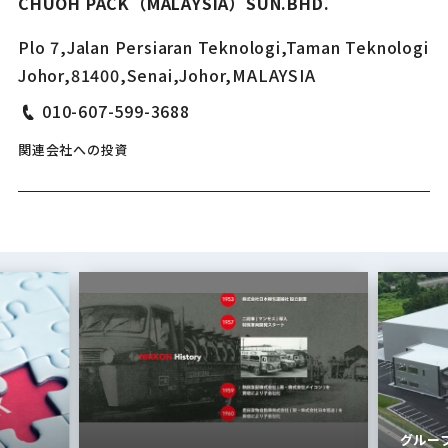
CHUOH PACK（MALAYSIA）SUN.BHD.
Plo 7,Jalan Persiaran Teknologi,Taman Teknologi
Johor,81400,Senai,Johor,MALAYSIA
010-607-599-3688
関連会社への投資
グループ