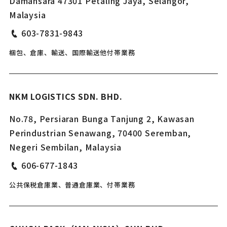
Damansara 47301 Petaling Jaya, Selangor,
Malaysia
603-7831-9843
梱包、倉庫、輸送、国際輸送他付帯業務
NKM LOGISTICS SDN. BHD.
No.78, Persiaran Bunga Tanjung 2, Kawasan
Perindustrian Senawang, 70400 Seremban,
Negeri Sembilan, Malaysia
606-677-1843
公共保税倉庫業、普通倉庫業、付帯業務