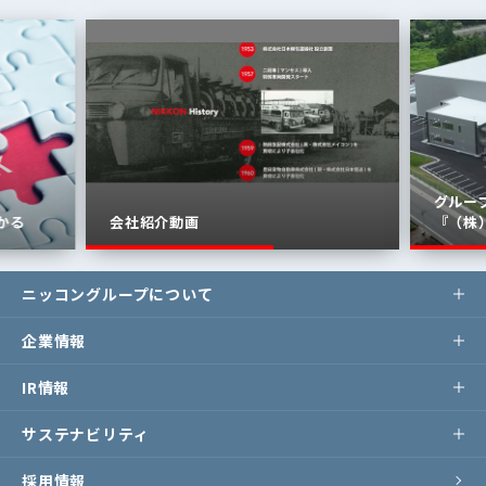
グルー
かる
会社紹介動画
『（株
ニッコングループについて
企業情報
IR情報
サステナビリティ
採用情報